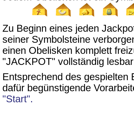
Zu Beginn eines jeden Jackpots
seiner Symbolsteine verborgen.
einen Obelisken komplett frei
"JACKPOT" vollständig lesbar 
Entsprechend des gespielten 
dafür begünstigende Vorarbeit
"Start".